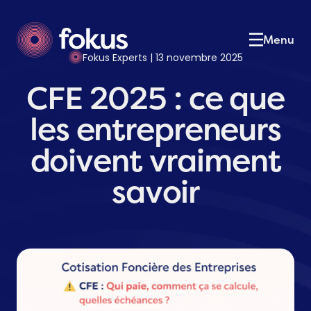
Le cabinet
01
Notre équipe
02
Menu
Nos expertises
03
Fokus Experts | 13 novembre 2025
Nos services
04
CFE 2025 : ce que
Actualités
05
les entrepreneurs
Postulez
06
Contact
07
doivent vraiment
savoir
Contactez-nous