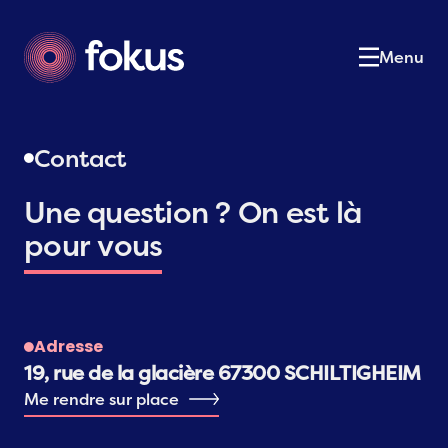
Le cabinet
01
Notre équipe
02
Menu
Nos expertises
03
Nos services
04
Actualités
05
Contact
Postulez
06
Une question ? On est là
Contact
07
pour vous
Contactez-nous
Adresse
19, rue de la glacière 67300 SCHILTIGHEIM
Me rendre sur place