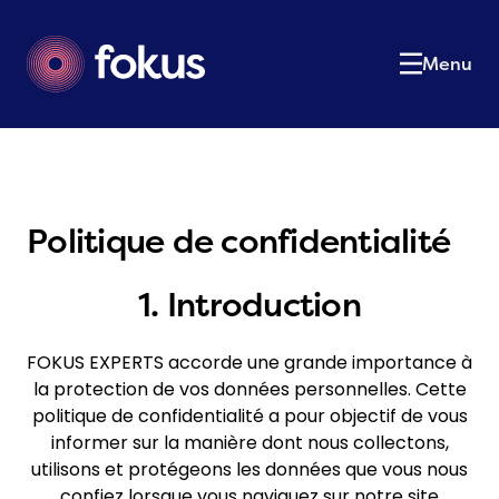
Le cabinet
01
Notre équipe
02
Menu
Nos expertises
03
Nos services
04
Actualités
05
Postulez
06
Politique de confidentialité
Contact
07
Contactez-nous
1. Introduction
FOKUS EXPERTS accorde une grande importance à
la protection de vos données personnelles. Cette
politique de confidentialité a pour objectif de vous
informer sur la manière dont nous collectons,
utilisons et protégeons les données que vous nous
confiez lorsque vous naviguez sur notre site