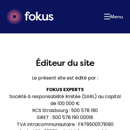
Le cabinet
01
Notre équipe
02
Menu
Nos expertises
03
Nos services
04
Actualités
05
Postulez
06
Contact
Éditeur du site
07
Contactez-nous
Le présent site est édité par :
FOKUS EXPERTS
Société à responsabilité limitée (SARL) au capital
de 100 000 €
RCS Strasbourg : 500 578 190
SIRET : 500 578 190 00018
TVA intracommunautaire : FR79500578190