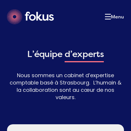
Le cabinet
01
Notre équipe
02
Menu
Nos expertises
03
Nos services
04
Actualités
05
Postulez
L’équipe
d’experts
06
Contact
07
Nous sommes un cabinet d’expertise
Contactez-nous
comptable basé à Strasbourg. L’humain &
la collaboration sont au cœur de nos
valeurs.