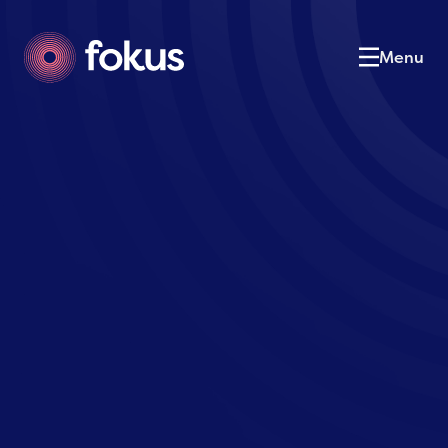
Le cabinet
01
Notre équipe
02
Menu
Nos expertises
03
Nos services
04
Actualités
05
Postulez
06
Contact
07
Contactez-nous