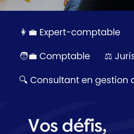
👩‍💼 Expert-comptable
🧑‍💼 Comptable
⚖️ Juri
🔍 Consultant en gestion 
Vos défis,