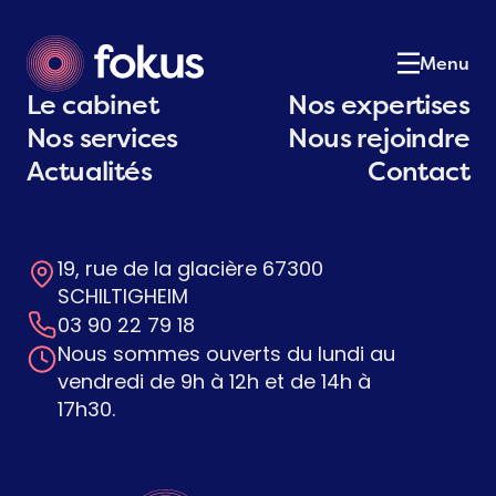
Le cabinet
01
Notre équipe
02
Menu
Nos expertises
03
Le cabinet
Nos expertises
Nos services
04
Nos services
Nous rejoindre
Actualités
05
Actualités
Contact
Postulez
06
Contact
07
19, rue de la glacière 67300
Contactez-nous
SCHILTIGHEIM
03 90 22 79 18
Nous sommes ouverts du lundi au
vendredi de 9h à 12h et de 14h à
17h30.