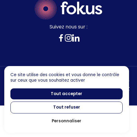
Suivez nous sur :
Ce site utilise des cookies et vous donne le contrôle
sur ceux que vous souhaitez activer
Mentions legales
Politique de confidentialité
Tout accepter
Tout refuser
Personnaliser