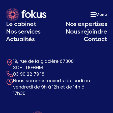
Le cabinet
01
Notre équipe
02
Menu
Nos expertises
03
Le cabinet
Nos expertises
Nos services
04
Nos services
Nous rejoindre
Actualités
05
Actualités
Contact
Postulez
06
Contact
07
19, rue de la glacière 67300
Contactez-nous
SCHILTIGHEIM
03 90 22 79 18
Nous sommes ouverts du lundi au
vendredi de 9h à 12h et de 14h à
17h30.