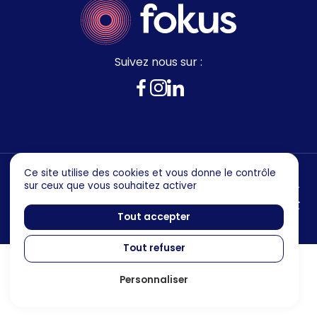
Suivez nous sur :
Ce site utilise des cookies et vous donne le contrôle
sur ceux que vous souhaitez activer
Mentions legales
Politique de confidentialité
Tout accepter
Tout refuser
Personnaliser