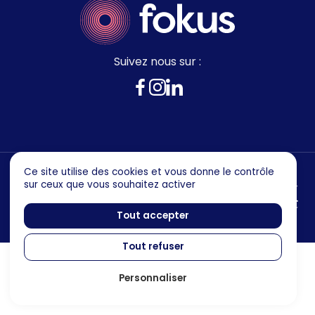
Suivez nous sur :
Ce site utilise des cookies et vous donne le contrôle
sur ceux que vous souhaitez activer
Mentions legales
Politique de confidentialité
Tout accepter
Tout refuser
Personnaliser