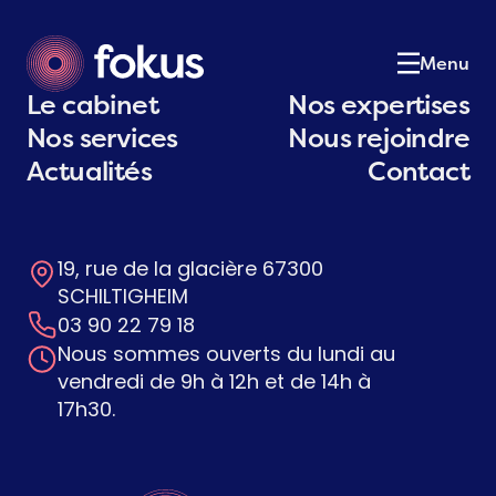
Le cabinet
01
Notre équipe
02
Menu
Nos expertises
03
Le cabinet
Nos expertises
Nos services
04
Nos services
Nous rejoindre
Actualités
05
Actualités
Contact
Postulez
06
Contact
07
19, rue de la glacière 67300
Contactez-nous
SCHILTIGHEIM
03 90 22 79 18
Nous sommes ouverts du lundi au
vendredi de 9h à 12h et de 14h à
17h30.