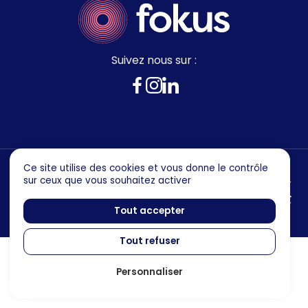
Suivez nous sur :
Ce site utilise des cookies et vous donne le contrôle
sur ceux que vous souhaitez activer
Mentions legales
Politique de confidentialité
Tout accepter
Tout refuser
Personnaliser