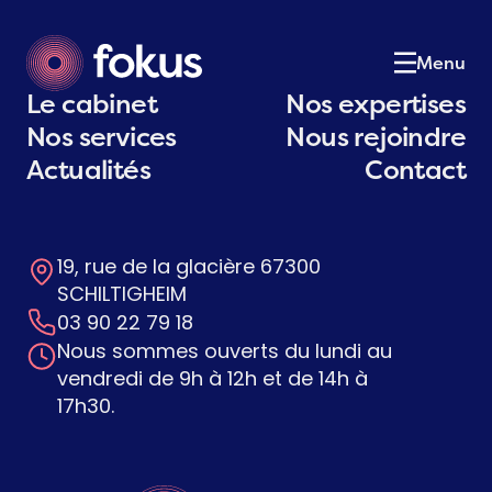
Le cabinet
01
Notre équipe
02
Menu
Nos expertises
03
Le cabinet
Nos expertises
Nos services
04
Nos services
Nous rejoindre
Actualités
05
Actualités
Contact
Postulez
06
Contact
07
19, rue de la glacière 67300
Contactez-nous
SCHILTIGHEIM
03 90 22 79 18
Nous sommes ouverts du lundi au
vendredi de 9h à 12h et de 14h à
17h30.