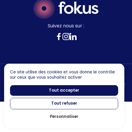
Suivez nous sur :
Ce site utilise des cookies et vous donne le contrôle
sur ceux que vous souhaitez activer
Mentions legales
Politique de confidentialité
Tout accepter
Tout refuser
Personnaliser