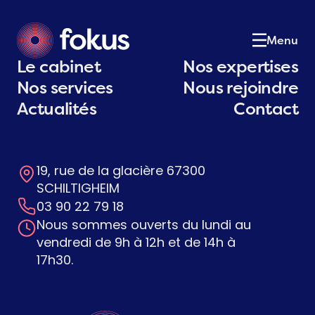
Le cabinet
01
Notre équipe
02
Menu
Nos expertises
03
Le cabinet
Nos expertises
Nos services
04
Nos services
Nous rejoindre
Actualités
05
Actualités
Contact
Postulez
06
Contact
07
19, rue de la glacière 67300
Contactez-nous
SCHILTIGHEIM
03 90 22 79 18
Nous sommes ouverts du lundi au
vendredi de 9h à 12h et de 14h à
17h30.