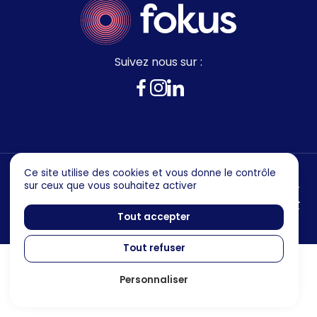
Suivez nous sur :
Ce site utilise des cookies et vous donne le contrôle
sur ceux que vous souhaitez activer
Mentions legales
Politique de confidentialité
Tout accepter
Tout refuser
Personnaliser