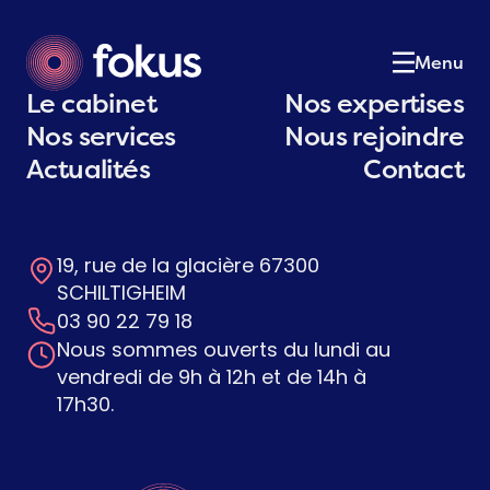
Le cabinet
01
Notre équipe
02
Menu
Nos expertises
03
Le cabinet
Nos expertises
Nos services
04
Nos services
Nous rejoindre
Actualités
05
Actualités
Contact
Postulez
06
Contact
07
19, rue de la glacière 67300
Contactez-nous
SCHILTIGHEIM
03 90 22 79 18
Nous sommes ouverts du lundi au
vendredi de 9h à 12h et de 14h à
17h30.