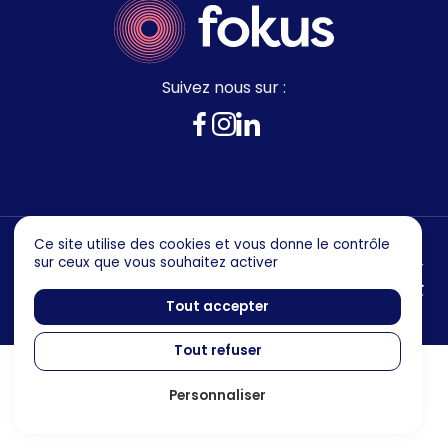
Suivez nous sur :
Ce site utilise des cookies et vous donne le contrôle
sur ceux que vous souhaitez activer
Mentions legales
Politique de confidentialité
Tout accepter
Tout refuser
Personnaliser