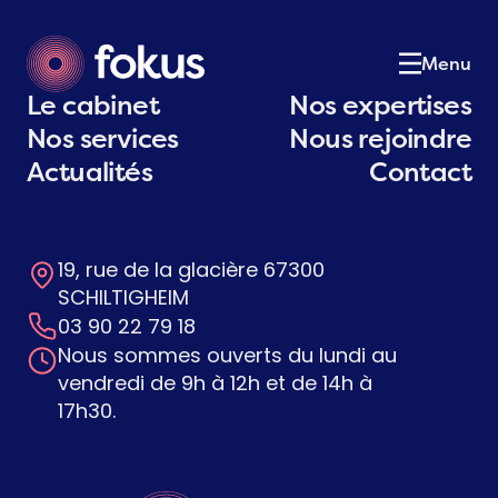
Le cabinet
01
Notre équipe
02
Menu
Nos expertises
03
Le cabinet
Nos expertises
Nos services
04
Nos services
Nous rejoindre
Actualités
05
Actualités
Contact
Postulez
06
Contact
07
19, rue de la glacière 67300
Contactez-nous
SCHILTIGHEIM
03 90 22 79 18
Nous sommes ouverts du lundi au
vendredi de 9h à 12h et de 14h à
17h30.