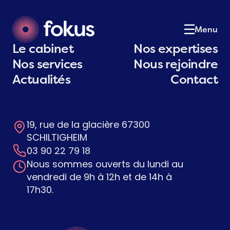
Le cabinet
01
Notre équipe
02
Menu
Nos expertises
03
Le cabinet
Nos expertises
Nos services
04
Nos services
Nous rejoindre
Actualités
05
Actualités
Contact
Postulez
06
Contact
07
19, rue de la glacière 67300
Contactez-nous
SCHILTIGHEIM
03 90 22 79 18
Nous sommes ouverts du lundi au
vendredi de 9h à 12h et de 14h à
17h30.