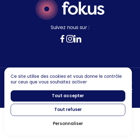
Suivez nous sur :
Ce site utilise des cookies et vous donne le contrôle
sur ceux que vous souhaitez activer
Mentions legales
Politique de confidentialité
Tout accepter
Tout refuser
Personnaliser