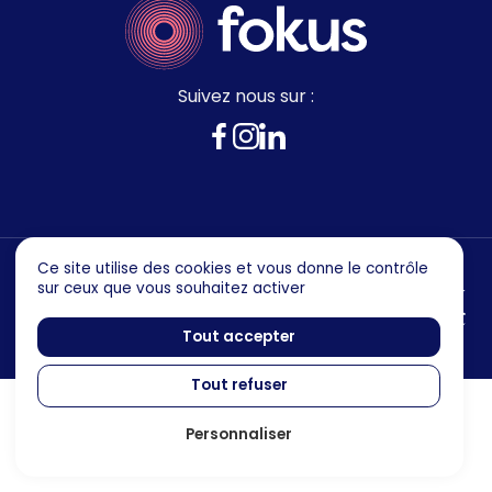
Suivez nous sur :
Ce site utilise des cookies et vous donne le contrôle
sur ceux que vous souhaitez activer
Mentions legales
Politique de confidentialité
Tout accepter
Tout refuser
Personnaliser