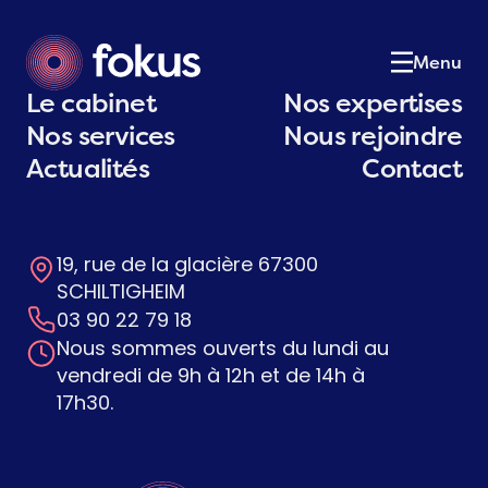
Le cabinet
01
Notre équipe
02
Menu
Nos expertises
03
Le cabinet
Nos expertises
Nos services
04
Nos services
Nous rejoindre
Actualités
05
Actualités
Contact
Postulez
06
Contact
07
19, rue de la glacière 67300
Contactez-nous
SCHILTIGHEIM
03 90 22 79 18
Nous sommes ouverts du lundi au
vendredi de 9h à 12h et de 14h à
17h30.