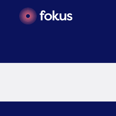
Le cabinet
01
Notre équipe
02
Nos expertises
03
Nos services
04
Actualités
05
Postulez
06
Contact
07